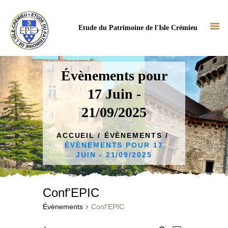
Etude du Patrimoine de l'Isle Crémieu
Évènements pour
17 Juin -
ACCUEIL
21/09/2025
NOTRE ASSOCIATION
NOS ACTUS
ACCUEIL
ÉVÈNEMENTS
ÉVÈNEMENTS POUR 17
NOS TRAVAUX
JUIN - 21/09/2025
BIBLIOTHÈQUE
CONTACT
Conf'EPIC
Évènements
Conf'EPIC