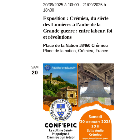
v
20/09/2025 à 10h00
-
21/09/2025 à
18h00
è
Exposition : Crémieu, du siècle
n
des Lumières à l’aube de la
Grande guerre : entre labeur, foi
e
et révolutions
m
Place de la Nation 38460 Crémieu
e
Place de la nation, Crémieu, France
n
SAM
t
20
s