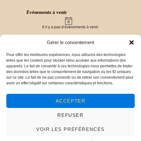
Évènements à venir
N
o
Il n’y a pas d’évènements à venir.
t
i
c
Gérer le consentement
e
Pour offrir les meilleures expériences, nous utilisons des technologies
Derniers travaux
telles que les cookies pour stocker et/ou accéder aux informations des
Vers un label « Pays d’Art et d’Histoire » pour
appareils. Le fait de consentir à ces technologies nous permettra de traiter
les Balcons du Dauphiné !
30 mars 2025
des données telles que le comportement de navigation ou les ID uniques
Chronique Ollivet : vers la publication d’un livre !
sur ce site. Le fait de ne pas consentir ou de retirer son consentement peut
29 mars 2025
avoir un effet négatif sur certaines caractéristiques et fonctions.
De l’archéologie aérienne aux fouilles du site de
Panossas (38)
23 décembre 2024
Conférence sur les monuments aux morts de
ACCEPTER
Crémieu
2 juin 2024
Présentation du territoire
20 janvier 2024
REFUSER
VOIR LES PRÉFÉRENCES
© 2026 EPIC - Créé avec
AV
DÉVELOPPEMENT
-
Politique de