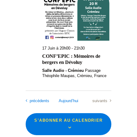
17 Juin à 20h00
-
21h30
CONF’EPIC : Mémoires de
bergers en Dévoluy
Salle Audio - Crémieu
Passage
Théophile Maupas, Crémieu, France
Évènements
Évènements
précédents
Aujourd’hui
suivants
S’ABONNER AU CALENDRIER