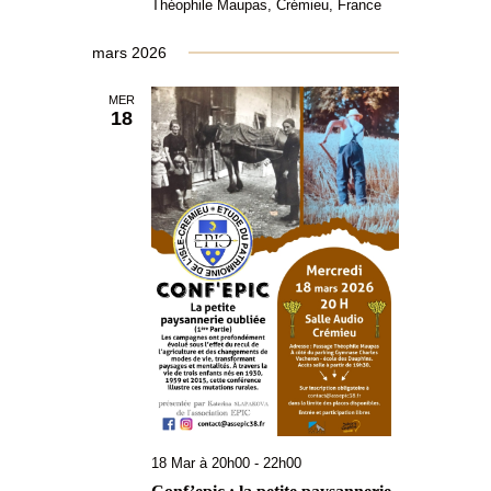
Théophile Maupas, Crémieu, France
mars 2026
MER
18
18 Mar à 20h00
-
22h00