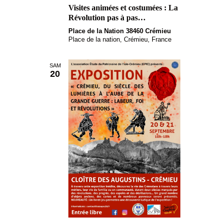
i
Visites animées et costumées : La
è
Révolution pas à pas…
g
n
Place de la Nation 38460 Crémieu
a
e
Place de la nation, Crémieu, France
m
t
e
i
SAM
20
n
o
t
n
d
e
v
u
e
s
É