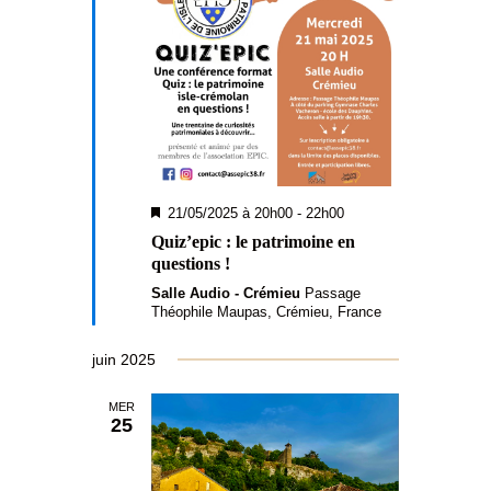
M
21/05/2025 à 20h00
-
22h00
i
Quiz’epic : le patrimoine en
s
questions !
e
n
Salle Audio - Crémieu
Passage
a
Théophile Maupas, Crémieu, France
v
a
n
juin 2025
t
MER
25