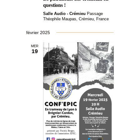
i
questions !
è
g
n
Salle Audio - Crémieu
Passage
Théophile Maupas, Crémieu, France
a
e
m
t
février 2025
e
i
n
MER
19
o
t
n
d
e
v
u
e
s
É