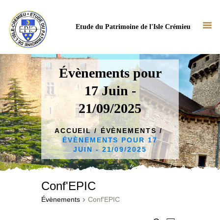
Etude du Patrimoine de l'Isle Crémieu
Évènements pour
17 Juin -
ACCUEIL
21/09/2025
NOTRE ASSOCIATION
NOS ACTUS
ACCUEIL
ÉVÈNEMENTS
ÉVÈNEMENTS POUR 17
NOS TRAVAUX
JUIN - 21/09/2025
BIBLIOTHÈQUE
CONTACT
Conf'EPIC
Évènements
Conf'EPIC