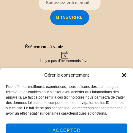
Évènements à venir
N
o
Il n’y a pas d’évènements à venir.
t
i
c
Gérer le consentement
e
Pour offrir les meilleures expériences, nous utilisons des technologies
Derniers travaux
telles que les cookies pour stocker et/ou accéder aux informations des
Vers un label « Pays d’Art et d’Histoire » pour
appareils. Le fait de consentir à ces technologies nous permettra de traiter
les Balcons du Dauphiné !
30 mars 2025
des données telles que le comportement de navigation ou les ID uniques
Chronique Ollivet : vers la publication d’un livre !
sur ce site. Le fait de ne pas consentir ou de retirer son consentement peut
29 mars 2025
avoir un effet négatif sur certaines caractéristiques et fonctions.
De l’archéologie aérienne aux fouilles du site de
Panossas (38)
23 décembre 2024
Conférence sur les monuments aux morts de
ACCEPTER