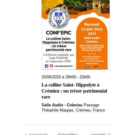
25/06/2025 à 20h00
-
23h00
La colline Saint- Hippolyte à
Crémieu : un trésor patrimonial
rare
Salle Audio - Crémieu
Passage
Théophile Maupas, Crémieu, France
Évènements
Évènements
précédents
Aujourd’hui
suivants