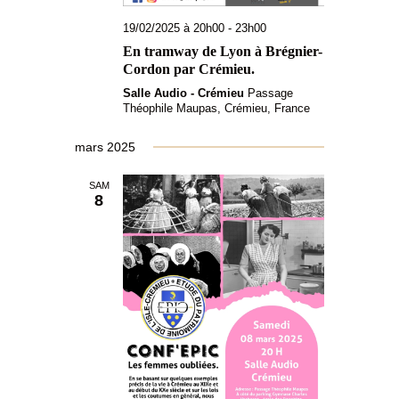
v
19/02/2025 à 20h00
-
23h00
è
En tramway de Lyon à Brégnier-
n
Cordon par Crémieu.
e
Salle Audio - Crémieu
Passage
Théophile Maupas, Crémieu, France
m
e
mars 2025
n
SAM
8
t
s