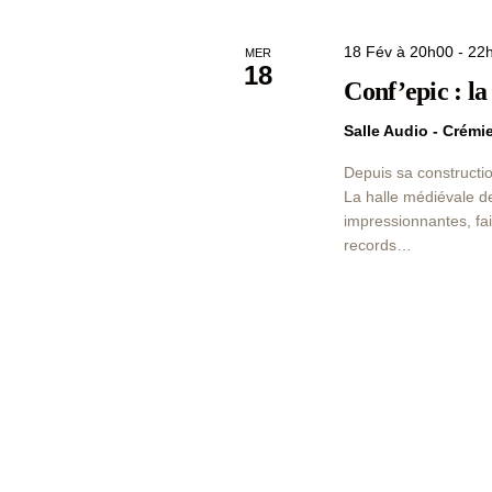
18 Fév à 20h00
-
22
MER
18
Conf’epic : l
Salle Audio - Crém
Depuis sa constructio
La halle médiévale d
impressionnantes, fai
records…