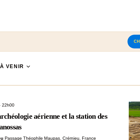
C
À VENIR
S
é
l
e
c
-
22h00
t
i
archéologie aérienne et la station des
o
Panossas
n
n
ieu
Passage Théophile Maupas, Crémieu, France