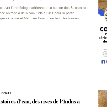
e
z
couvrir l’archéologie aérienne et la station des Buissières
u
e animée à deux voix : Alain Bliez pour la partie
n
gie aérienne et Matthieu Poux, directeur des fouilles
e
d
a
t
e
.
-
22h00
stoires d’eau, des rives de l’Indus à