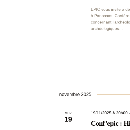
t
e
c
EPIC vous invite à dé
n
h
à Panossas. Conférenc
a
e
concernant l’archéolo
r
archéologiques…
v
c
i
h
e
g
r
a
É
v
t
è
n
i
e
o
m
novembre 2025
e
n
n
d
t
19/11/2025 à 20h00
MER
s
19
e
Conf’epic : Hi
p