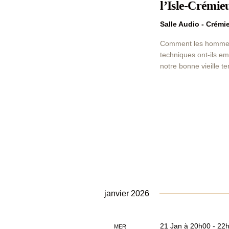
v
a
l’Isle-Crémie
r
u
m
Salle Audio - Crém
e
o
Comment les hommes o
t
s
techniques ont-ils e
-
notre bonne vieille t
É
c
l
v
é
.
è
n
e
m
e
n
janvier 2026
t
s
21 Jan à 20h00
-
22
MER