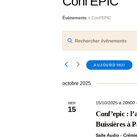
Conf'EPIC
Évènements
Conf'EPIC
R
S
e
a
i
c
s
h
AUJOURD’HUI
i
r
e
m
octobre 2025
r
o
t
c
-
15/10/2025 à 20h00
MER
c
h
15
Conf’epic : l’
l
e
é
Buissières à 
.
e
R
Salle Audio - Crém