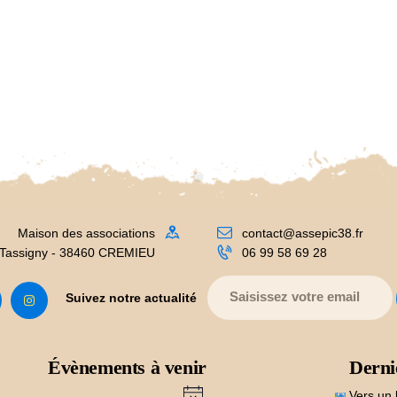
Maison des associations
contact@assepic38.fr
 Tassigny - 38460 CREMIEU
06 99 58 69 28
Suivez notre actualité
Évènements à venir
Derni
N
Vers un 