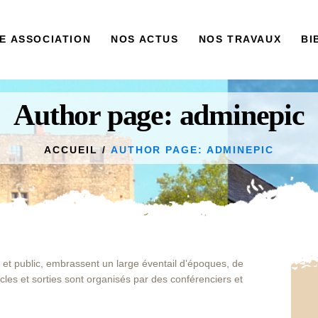
ACCUEIL
E ASSOCIATION
NOS ACTUS
NOS TRAVAUX
BI
NOTRE
ASSOCIATION
NOS ACTUS
Author page: adminepic
NOS TRAVAUX
ACCUEIL
AUTHOR PAGE: ADMINEPIC
BIBLIOTHÈQUE
CONTACT
 et public, embrassent un large éventail d’époques, de
icles et sorties sont organisés par des conférenciers et