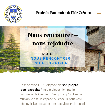
Etude du Patrimoine de l'Isle Crémieu
Nous rencontrer –
nous rejoindre
ACCUEIL
NOTRE ASSOCIATION
ACCUEIL
NOUS RENCONTRER –
NOS ACTUS
NOUS REJOINDRE
NOS TRAVAUX
BIBLIOTHÈQUE
CONTACT
L’association EPIC dispose de
son propre
local associatif
, mis à disposition par la
commune de Crémieu. Bien plus qu’un lieu de
réunion, c’est un espace où chacun peut venir
découvrir l’association, ses activités mais aussi