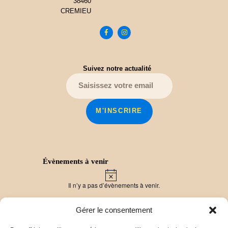
38460
CREMIEU
Suivez notre actualité
Évènements à venir
N
o
Il n’y a pas d’évènements à venir.
t
i
c
Gérer le consentement
e