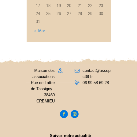
17
18
19
20
21
22
23
24
25
26
27
28
29
30
31
« Mar
Maison des
contact@assepi
associations
c38.fr
Rue de Lattre
06 99 58 69 28
de Tassigny -
38460
CREMIEU
Suivez notre actualité