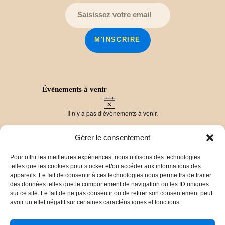
Évènements à venir
N
o
Il n’y a pas d’évènements à venir.
t
i
c
Gérer le consentement
e
Pour offrir les meilleures expériences, nous utilisons des technologies
Derniers travaux
telles que les cookies pour stocker et/ou accéder aux informations des
Vers un label « Pays d’Art et d’Histoire » pour
appareils. Le fait de consentir à ces technologies nous permettra de traiter
les Balcons du Dauphiné !
30 mars 2025
des données telles que le comportement de navigation ou les ID uniques
Chronique Ollivet : vers la publication d’un livre !
sur ce site. Le fait de ne pas consentir ou de retirer son consentement peut
29 mars 2025
avoir un effet négatif sur certaines caractéristiques et fonctions.
De l’archéologie aérienne aux fouilles du site de
Panossas (38)
23 décembre 2024