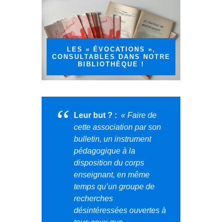
LES « ÉVOCATIONS »,
CONSULTABLES DANS NOTRE
BIBLIOTHÈQUE !
Leur but ? :
« Faire de
cette association par son
bulletin, un instrument
pédagogique à la
disposition du corps
enseignant, en même
temps qu’un groupe de
recherches
désintéressées ouvertes à