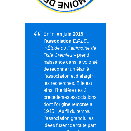
Enfin,
en juin 2015
l’association
E.P.I.C.
,
»
Étude du Patrimoine de
l’Isle Crémieu
» prend
naissance dans la volonté
de redonner un élan à
l’association et d’élargir
les recherches. Elle est
ainsi l’héritière des 2
précédentes associations
dont l’origine remonte à
1945 ! Au fil du temps,
l’association grandit, les
idées fusent de toute part,