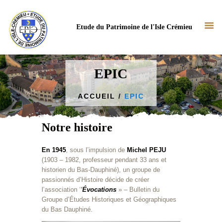
Etude du Patrimoine de l'Isle Crémieu
EPIC
ACCUEIL
EPIC
ACCUEIL
NOTRE ASSOCIATION
Notre histoire
NOS ACTUS
NOS TRAVAUX
En 1945
, sous l’impulsion de
Michel PEJU
BIBLIOTHÈQUE
(1903 – 1982, professeur pendant 33 ans et
historien du Bas-Dauphiné), un groupe de
CONTACT
passionnés d’Histoire décide de créer
l’association ‘
‘
Évocations
» – Bulletin du
Groupe d’Études Historiques et Géographiques
du Bas Dauphiné.