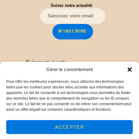
Suivez notre actualité
Évènements à venir
Gérer le consentement
Pour offrir les meilleures expériences, nous utilisons des technologies
Derniers travaux
telles que les cookies pour stocker et/ou accéder aux informations des
Vers un label « Pays d’Art et d’Histoire » pour
appareils. Le fait de consentir à ces technologies nous permettra de traiter
les Balcons du Dauphiné !
30 mars 2025
des données telles que le comportement de navigation ou les ID uniques
Chronique Ollivet : vers la publication d’un livre !
sur ce site. Le fait de ne pas consentir ou de retirer son consentement peut
29 mars 2025
avoir un effet négatif sur certaines caractéristiques et fonctions.
De l’archéologie aérienne aux fouilles du site de
Panossas (38)
23 décembre 2024
Conférence sur les monuments aux morts de
ACCEPTER
Crémieu
2 juin 2024
Présentation du territoire
20 janvier 2024