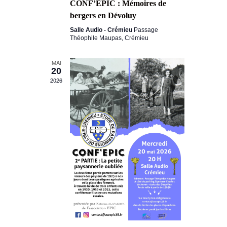
CONF’EPIC : Mémoires de
è
g
bergers en Dévoluy
n
a
e
Salle Audio - Crémieu
Passage
Théophile Maupas, Crémieu
m
t
e
i
MAI
n
20
o
2026
t
n
d
e
v
u
e
s
É
v