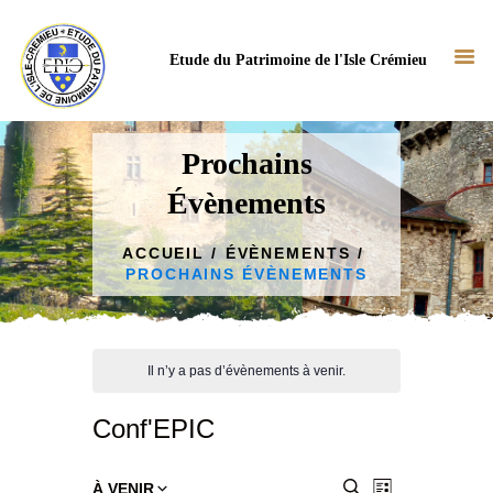
Etude du Patrimoine de l'Isle Crémieu
Prochains
Évènements
ACCUEIL
NOTRE ASSOCIATION
ACCUEIL
ÉVÈNEMENTS
PROCHAINS ÉVÈNEMENTS
NOS ACTUS
NOS TRAVAUX
BIBLIOTHÈQUE
Il n’y a pas d’évènements à venir.
CONTACT
Conf'EPIC
N
R
RECHERCHE
À VENIR