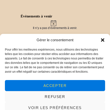
Évènements à venir
N
o
Il n’y a pas d’évènements à venir.
t
i
c
Gérer le consentement
e
Pour offrir les meilleures expériences, nous utilisons des technologies
Derniers travaux
telles que les cookies pour stocker et/ou accéder aux informations des
Vers un label « Pays d’Art et d’Histoire » pour
appareils. Le fait de consentir à ces technologies nous permettra de traiter
les Balcons du Dauphiné !
30 mars 2025
des données telles que le comportement de navigation ou les ID uniques
Chronique Ollivet : vers la publication d’un livre !
sur ce site. Le fait de ne pas consentir ou de retirer son consentement peut
29 mars 2025
avoir un effet négatif sur certaines caractéristiques et fonctions.
De l’archéologie aérienne aux fouilles du site de
Panossas (38)
23 décembre 2024
Conférence sur les monuments aux morts de
ACCEPTER
Crémieu
2 juin 2024
Présentation du territoire
20 janvier 2024
REFUSER
VOIR LES PRÉFÉRENCES