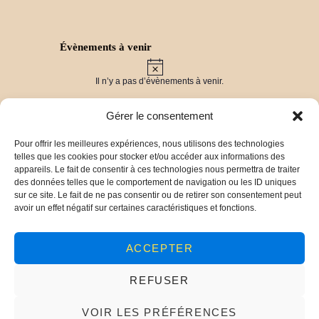
Évènements à venir
N
o
Il n’y a pas d’évènements à venir.
t
i
c
Gérer le consentement
e
Pour offrir les meilleures expériences, nous utilisons des technologies
Derniers travaux
telles que les cookies pour stocker et/ou accéder aux informations des
Vers un label « Pays d’Art et d’Histoire » pour
appareils. Le fait de consentir à ces technologies nous permettra de traiter
les Balcons du Dauphiné !
30 mars 2025
des données telles que le comportement de navigation ou les ID uniques
Chronique Ollivet : vers la publication d’un livre !
sur ce site. Le fait de ne pas consentir ou de retirer son consentement peut
29 mars 2025
avoir un effet négatif sur certaines caractéristiques et fonctions.
De l’archéologie aérienne aux fouilles du site de
Panossas (38)
23 décembre 2024
Conférence sur les monuments aux morts de
ACCEPTER
Crémieu
2 juin 2024
Présentation du territoire
20 janvier 2024
REFUSER
VOIR LES PRÉFÉRENCES