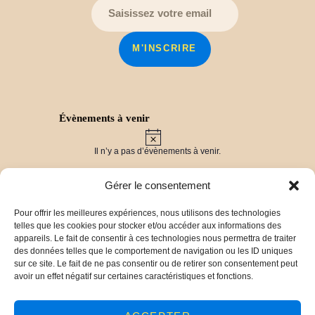
s
É
v
è
n
Évènements à venir
e
N
m
o
Il n’y a pas d’évènements à venir.
t
e
i
c
Gérer le consentement
n
e
t
Pour offrir les meilleures expériences, nous utilisons des technologies
Derniers travaux
telles que les cookies pour stocker et/ou accéder aux informations des
s
Vers un label « Pays d’Art et d’Histoire » pour
appareils. Le fait de consentir à ces technologies nous permettra de traiter
les Balcons du Dauphiné !
30 mars 2025
des données telles que le comportement de navigation ou les ID uniques
Chronique Ollivet : vers la publication d’un livre !
sur ce site. Le fait de ne pas consentir ou de retirer son consentement peut
29 mars 2025
avoir un effet négatif sur certaines caractéristiques et fonctions.
De l’archéologie aérienne aux fouilles du site de
Panossas (38)
23 décembre 2024
Conférence sur les monuments aux morts de