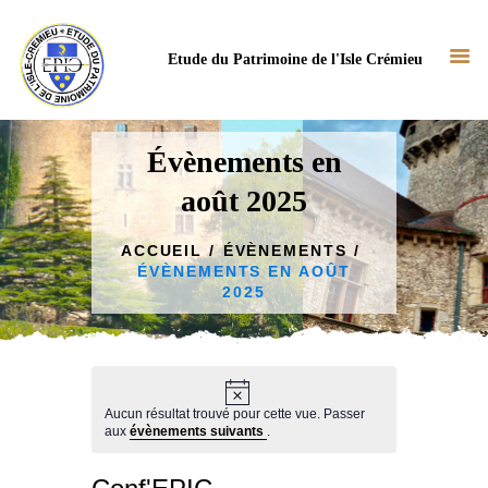
Etude du Patrimoine de l'Isle Crémieu
Évènements en
août 2025
ACCUEIL
NOTRE ASSOCIATION
ACCUEIL
ÉVÈNEMENTS
ÉVÈNEMENTS EN AOÛT
NOS ACTUS
2025
NOS TRAVAUX
BIBLIOTHÈQUE
CONTACT
N
o
Aucun résultat trouvé pour cette vue. Passer
t
aux
évènements suivants
.
i
c
e