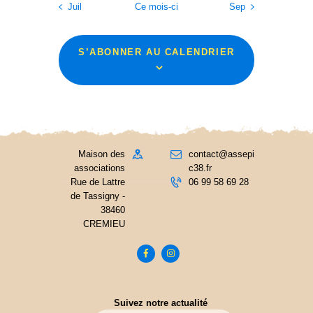
e
a
s
Juil
Ce mois-ci
Sep
e
.
É
v
É
v
i
S’ABONNER AU CALENDRIER
v
è
g
è
n
a
e
n
m
t
e
e
i
m
n
Maison des
contact@assepi
o
associations
c38.fr
e
t
Rue de Lattre
06 99 58 69 28
n
n
de Tassigny -
d
38460
t
CREMIEU
e
s
v
u
e
Suivez notre actualité